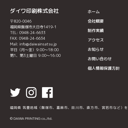
ダイワ印刷株式会社
ホーム
会社概要
〒820-0046
福岡県飯塚市⼤⽇寺1419-1
制作実績
TEL: 0948-24-6633
FAX: 0948-24-6634
アクセス
Mail: info@daiwainsatsu.jp
お知らせ
平⽇（⽉〜⾦）9:00〜18:00
第1、第3⼟曜⽇ 9:00〜16:00
お問い合わせ
個人情報保護方針
福岡県 筑豊地域（飯塚市、嘉麻市、田川市、直方市、宮若市など）を
© DAIWA PRINTING co.,ltd.